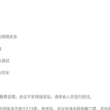
网与网络安全
真
与调试
与优化
餐费自理。会议不安排接送站，请参会人员自行前往。
测体温不高于37.3度，旅途中、会议中请全程佩戴口罩，并自